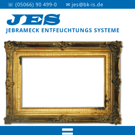
☏ (05066) 90 499-0
✉ jes@bk-is.de
JES
JEBRAMECK ENTFEUCHTUNGS SYSTEME